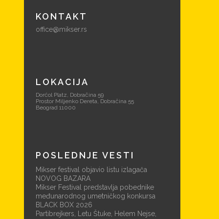
KONTAKT
office@mikser.rs
LOKACIJA
Dorćol Platz, Dobračina 59
Prostor Miljenko Dereta, Dobračina 55
Beograd 11000
POSLEDNJE VESTI
Mikser festival objavio listu izlagača
NOVOG BAZARA
Mikser Festival predstavlja pobednike
međunarodnog umetničkog konkursa
BLACK BOX 2026
Partibrejkers, Letu Štuke, Helem Nejse,