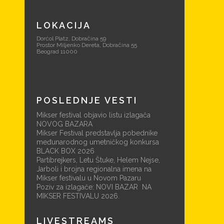
LOKACIJA
Dorćol Platz, Dobračina 59
Prostor Miljenko Dereta, Dobračina 55
Beograd 11000
POSLEDNJE VESTI
Mikser festival objavio listu izlagača
NOVOG BAZARA
Mikser Festival predstavlja pobednike
međunarodnog umetničkog konkursa
BLACK BOX 2026
Partibrejkers, Letu Štuke, Helem Nejse,
Jarboli i brojna regionalna imena na
Mikser festivalu u Novom Pazaru
Poziv za izlagače: NOVI BAZAR NA
MIKSER FESTIVALU 2026.
LIVESTREAMS