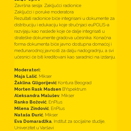
Završna sesija: Zaključci radionice
Zaključci i poruke moderatora
Rezultati radionice biće integrisani u dokumente za
distribuciju i edukaciju koje stručnjaci euPOLIS-a
razvijaju kao nasleđe koje će dalje integrisati u
strateške dokumente gradova učesnika. Konačna
forma dokumenta biće javno dostupna domaćoj i
međunarodnoj javnosti za dalju nadogradnju, a svi
učesnici će biti kreditovani kao saradnici na izdanju.
Moderatori:
Maja Lalić
, Mikser
Žaklina Gligorijević
Kontura Beograd
Morten Rask Madsen
BYspektrum
Aleksandra Malušev
, Mikser
Ranko Božović
, EnPlus
Milena Zindović
, EnPlus
Nataša Đurić
, Mikser
Eva Domaradžka
, Institut za socijalne studije,
Univerzitet u Varšavi