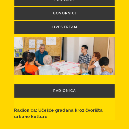
GOVORNICI
LIVESTREAM
RADIONICA
Radionica: Učešće građana kroz čvorišta
urbane kulture