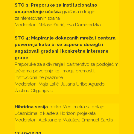
STO 3: Preporuke za institucionalno
unapređenje učešća
građana i drugih
zainteresovanih strana
Moderatori: Nataša Đurić, Eva Domaradžka
STO 4: Mapiranje dokazanih mreža i centara
poverenja kako bi se uspešno dosegli i
angažovali građani i konkretne interesne
grupe.
Preporuke za aktiviranje i partnerstvo sa postojećim
tačkama poverenja koji mogu premostiti
institucionalne praznine.
Moderatori: Maja Lalić, Juliana Uribe Aguado,
Žaklina Gligorijević
Hibridna sesija
preko Mentimetra sa onlajn
učesnicima iz klastera Horizon projekata
Moderatori: Aleksandra Malušev, Emanuel Sardis
12.40-13.00