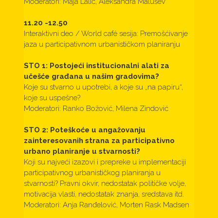
Moderatori: Maja Lalić, Aleksandra Malušev
11.20 -12.50
Interaktivni deo / World café sesija: Premošćivanje
jaza u participativnom urbanističkom planiranju
STO 1: Postojeći institucionalni alati za
učešće građana u našim gradovima?
Koje su stvarno u upotrebi, a koje su „na papiru“,
koje su uspešne?
Moderatori: Ranko Božović, Milena Zindović
STO 2: Poteškoće u angažovanju
zainteresovanih strana za participativno
urbano planiranje u stvarnosti?
Koji su najveći izazovi i prepreke u implementaciji
participativnog urbanističkog planiranja u
stvarnosti? Pravni okvir, nedostatak političke volje,
motivacija vlasti, nedostatak znanja, sredstava itd.
Moderatori: Anja Ranđelović, Morten Rask Madsen