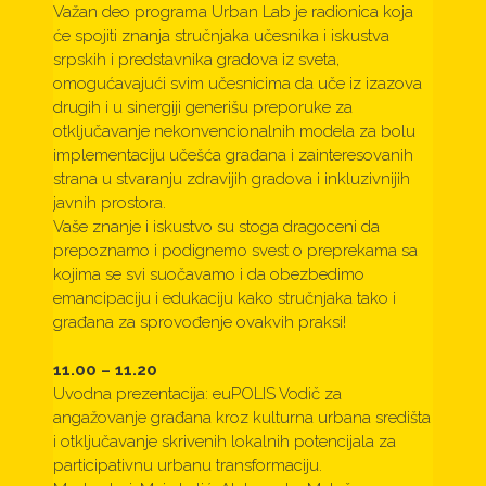
Važan deo programa Urban Lab je radionica koja
će spojiti znanja stručnjaka učesnika i iskustva
srpskih i predstavnika gradova iz sveta,
omogućavajući svim učesnicima da uče iz izazova
drugih i u sinergiji generišu preporuke za
otključavanje nekonvencionalnih modela za bolu
implementaciju učešća građana i zainteresovanih
strana u stvaranju zdravijih gradova i inkluzivnijih
javnih prostora.
Vaše znanje i iskustvo su stoga dragoceni da
prepoznamo i podignemo svest o preprekama sa
kojima se svi suočavamo i da obezbedimo
emancipaciju i edukaciju kako stručnjaka tako i
građana za sprovođenje ovakvih praksi!
11.00 – 11.20
Uvodna prezentacija: euPOLIS Vodič za
angažovanje građana kroz kulturna urbana središta
i otključavanje skrivenih lokalnih potencijala za
participativnu urbanu transformaciju.