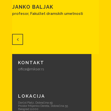
JANKO BALJAK
profesor, Fakultet dramskih umetnosti
KONTAKT
office@mikser.rs
LOKACIJA
Dorćol Platz, Dobračina 59
Prostor Miljenko Dereta, Dobračina 55
Beograd 11000