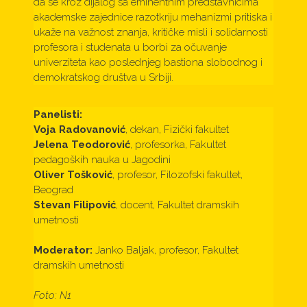
da se kroz dijalog sa eminentnim predstavnicima
akademske zajednice razotkriju mehanizmi pritiska i
ukaže na važnost znanja, kritičke misli i solidarnosti
profesora i studenata u borbi za očuvanje
univerziteta kao poslednjeg bastiona slobodnog i
demokratskog društva u Srbiji.
Panelisti:
Voja Radovanović
, dekan, Fizički fakultet
Jelena Teodorović
, profesorka, Fakultet
pedagoških nauka u Jagodini
Oliver Tošković
, profesor, Filozofski fakultet,
Beograd
Stevan Filipović
, docent, Fakultet dramskih
umetnosti
Moderator:
Janko Baljak, profesor, Fakultet
dramskih umetnosti
Foto: N1