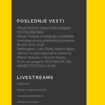
POSLEDNJE VESTI
Mikser festival objavio listu izlagača
NOVOG BAZARA
Mikser Festival predstavlja pobednike
međunarodnog umetničkog konkursa
BLACK BOX 2026
Partibrejkers, Letu Štuke, Helem Nejse,
Jarboli i brojna regionalna imena na
Mikser festivalu u Novom Pazaru
Poziv za izlagače: NOVI BAZAR NA
MIKSER FESTIVALU 2026.
LIVESTREAMS
Spomenik
Mediji i zelene politike
Gradove građankama
Solidarno društvo