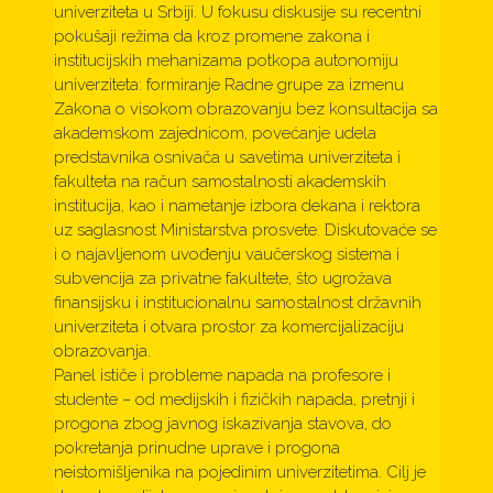
univerziteta u Srbiji. U fokusu diskusije su recentni
pokušaji režima da kroz promene zakona i
institucijskih mehanizama potkopa autonomiju
univerziteta: formiranje Radne grupe za izmenu
Zakona o visokom obrazovanju bez konsultacija sa
akademskom zajednicom, povećanje udela
predstavnika osnivača u savetima univerziteta i
fakulteta na račun samostalnosti akademskih
institucija, kao i nametanje izbora dekana i rektora
uz saglasnost Ministarstva prosvete. Diskutovaće se
i o najavljenom uvođenju vaučerskog sistema i
subvencija za privatne fakultete, što ugrožava
finansijsku i institucionalnu samostalnost državnih
univerziteta i otvara prostor za komercijalizaciju
obrazovanja.
Panel ističe i probleme napada na profesore i
studente – od medijskih i fizičkih napada, pretnji i
progona zbog javnog iskazivanja stavova, do
pokretanja prinudne uprave i progona
neistomišljenika na pojedinim univerzitetima. Cilj je