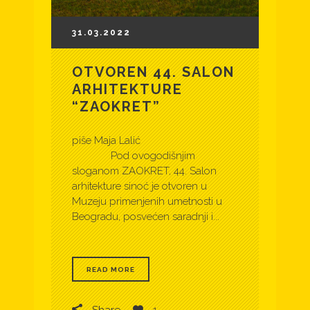
31.03.2022
OTVOREN 44. SALON
ARHITEKTURE
“ZAOKRET”
piše Maja Lalić
Pod ovogodišnjim
sloganom ZAOKRET, 44. Salon
arhitekture sinoć je otvoren u
Muzeju primenjenih umetnosti u
Beogradu, posvećen saradnji i...
READ MORE
Share
1