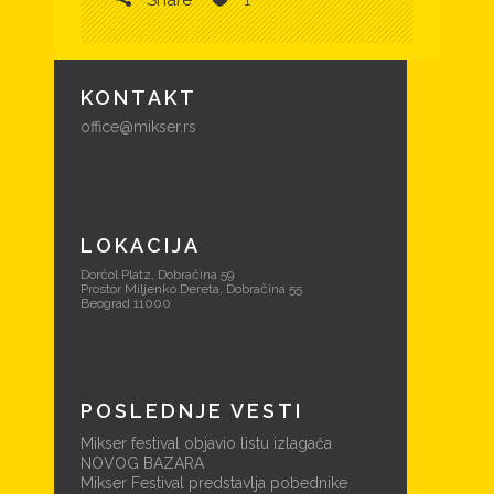
KONTAKT
office@mikser.rs
LOKACIJA
Dorćol Platz, Dobračina 59
Prostor Miljenko Dereta, Dobračina 55
Beograd 11000
POSLEDNJE VESTI
Mikser festival objavio listu izlagača
NOVOG BAZARA
Mikser Festival predstavlja pobednike